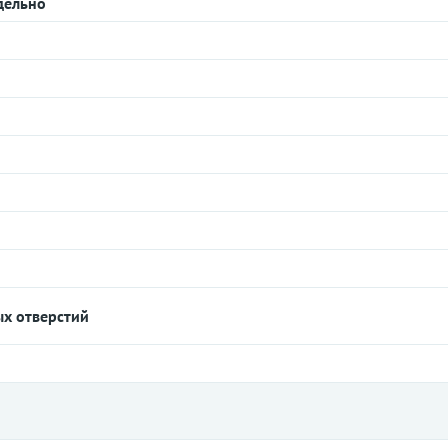
дельно
ых отверстий