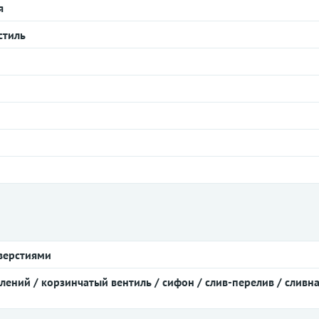
я
стиль
верстиями
лений / корзинчатый вентиль / сифон / слив-перелив / сливн