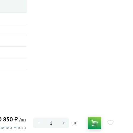
0 850 ₽
/шт
-
+
шт
личии много