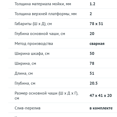
Толщина материала мойки, мм
1.2
Толщина верхней платформы, мм
2
Габариты (Ш х Д), см
78 x 51
Глубина основной чаши, см
20
Метод производства
сварная
Ширина шкафа, см
50
Ширина, см
78
Длина, см
51
Глубина, см
20.5
Размер основной чаши (Ш х Д х Г),
47 x 41 x 20
см
Слив-перелив
в комплекте