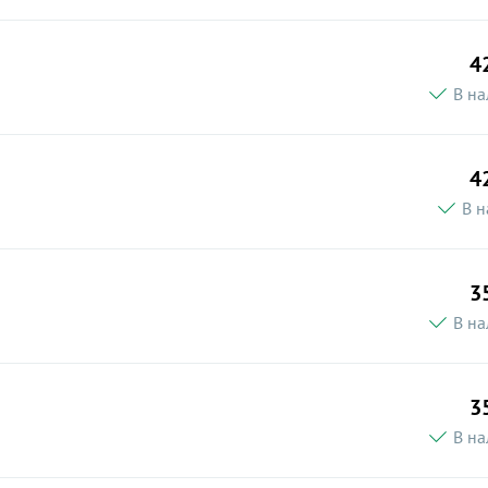
4
В на
4
В н
3
В на
3
В на