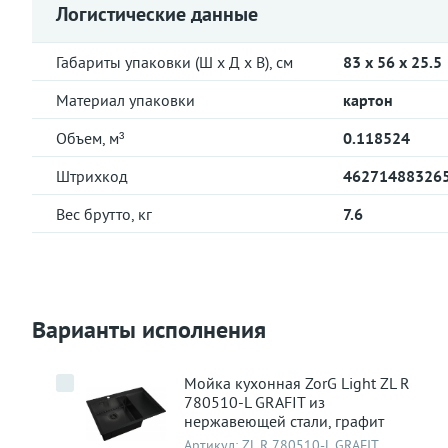
Логистические данные
Габариты упаковки (Ш х Д х В), см
83 x 56 x 25.5
Материал упаковки
картон
Объем, м³
0.118524
Штрихкод
46271488326
Вес брутто, кг
7.6
Варианты исполнения
Мойка кухонная ZorG Light ZL R
780510-L GRAFIT из
нержавеющей стали, графит
Артикул:
ZL R 780510-L GRAFIT