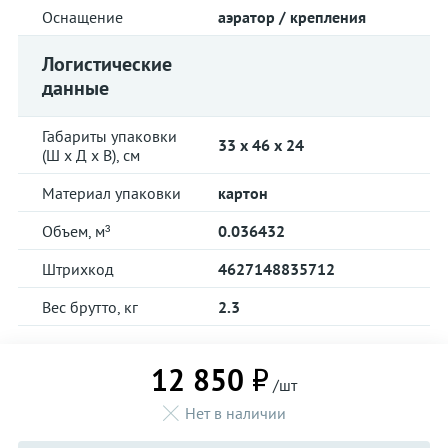
Оснащение
аэратор / крепления
Логистические
данные
Габариты упаковки
33 x 46 x 24
(Ш х Д х В), см
Материал упаковки
картон
Объем, м³
0.036432
Штрихкод
4627148835712
Вес брутто, кг
2.3
12 850 ₽
/шт
Нет в наличии