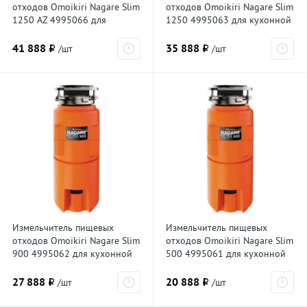
отходов Omoikiri Nagare Slim
отходов Omoikiri Nagare Slim
1250 AZ 4995066 для
1250 4995063 для кухонной
кухонной мойки, постоянный
мойки, постоянный магнит
магнит
41 888 ₽
35 888 ₽
/шт
/шт
Измельчитель пищевых
Измельчитель пищевых
отходов Omoikiri Nagare Slim
отходов Omoikiri Nagare Slim
900 4995062 для кухонной
500 4995061 для кухонной
мойки, постоянный магнит
мойки, постоянный магнит
27 888 ₽
20 888 ₽
/шт
/шт