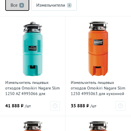
Все
Измельчители
4
4
Измельчитель пищевых
Измельчитель пищевых
отходов Omoikiri Nagare Slim
отходов Omoikiri Nagare Slim
1250 AZ 4995066 для
1250 4995063 для кухонной
кухонной мойки, постоянный
мойки, постоянный магнит
магнит
41 888 ₽
35 888 ₽
/шт
/шт